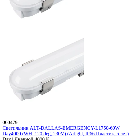
060479
Светильник ALT-DALLAS-EMERGENCY-L1750-60W
Day4000 (WH, 120 deg, 230V) (Arlight, IP66 Пластик, 5 лет)
Day | Дневной 4000 K