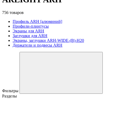
756 товаров
Профиль ARH [алюминий]
Профили-плинтусы
Экраны для ARH
Заглушки для ARH
Экраны, заглушки ARH-WIDE-(B)-H20
Держатели и подвесы ARH
Фильтры
Разделы