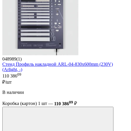
048989(1)
Стенд Профиль накладной ARL-04-830x600mm (230V)
(Arlight, -)
09
110 386
₽/шт
В наличии
09
Коробка (картон) 1 шт —
110 386
₽