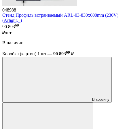
048988
Стенд Профиль встраиваемый ARL-03-830x600mm (230V)
(Arlight, -)
69
90 893
₽/шт
В наличии
69
Коробка (картон) 1 шт —
90 893
₽
В корзину