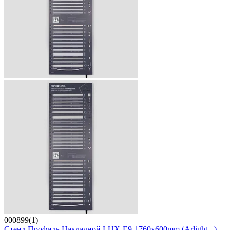
000899(1)
Стенд Профиль Накладной LUX-E9-1760x600mm (Arlight, -)