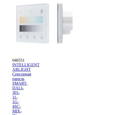
046551
INTELLIGENT
ARLIGHT
Сенсорная
панель
SMART-
DALI-
301-
11-
1G-
4SC-
MIX-