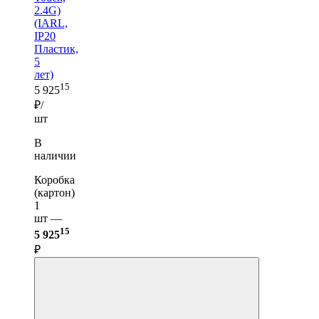
2.4G)
(IARL,
IP20
Пластик,
5
лет)
15
5 925
₽/
шт
В
наличии
Коробка
(картон)
1
шт —
15
5 925
₽