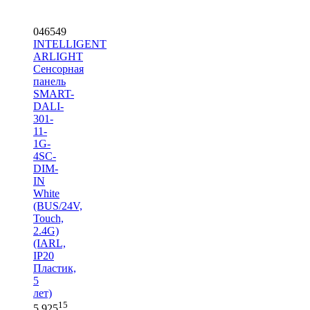
046549
INTELLIGENT
ARLIGHT
Сенсорная
панель
SMART-
DALI-
301-
11-
1G-
4SC-
DIM-
IN
White
(BUS/24V,
Touch,
2.4G)
(IARL,
IP20
Пластик,
5
лет)
15
5 925