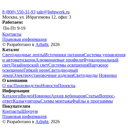
8 (800) 550-31-93
sale@lightwerk.ru
Москва, ул. Ибрагимова 12, офис 3
Работаем:
Пн-Пт
9-19
Контакты
Правовая информация
© Разработано в
Arlight
, 2026
Каталог
Светодиодные ленты
Источники питания
Системы управления
и автоматизации
Алюминиевые профили
Функциональный
свет
Дизайнерский свет
Системы освещения
Наружное
освещение
Гибкий неон
Светодиодный
декор
Электроустановочные изделия
Светодиоды
Новинки
О компании
О нас
Производство
Новости
Проекты
Информация
Каталоги
Видео
Новинки
Архив вебинаров
Статьи
Вопрос-
ответ
Калькуляторы
Схемы монтажа
Файлы и программы
Покупателям
Контакты
Шоурум
Правовая информация
© Разработано в
Arlight
, 2026