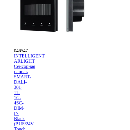
046547
INTELLIGENT
ARLIGHT
Сенсорная
панель
SMART-
DALI-
301-
11-
1G-
4SC-
DIM-
IN
Black
(BUS/24V,
Touch,