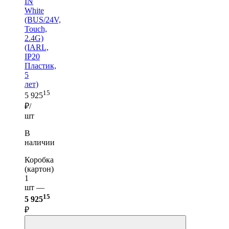
IN
White
(BUS/24V,
Touch,
2.4G)
(IARL,
IP20
Пластик,
5
лет)
15
5 925
₽/
шт
В
наличии
Коробка
(картон)
1
шт —
15
5 925
₽