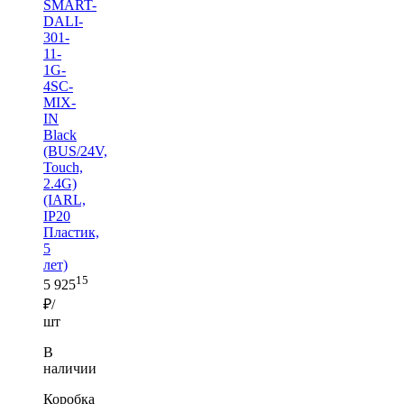
SMART-
DALI-
301-
11-
1G-
4SC-
MIX-
IN
Black
(BUS/24V,
Touch,
2.4G)
(IARL,
IP20
Пластик,
5
лет)
15
5 925
₽/
шт
В
наличии
Коробка