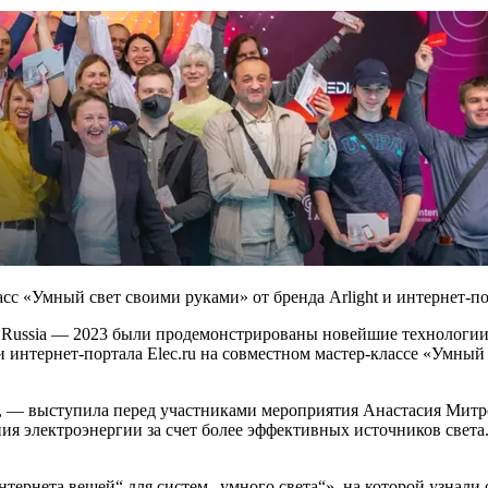
асс «Умный свет своими руками» от бренда Arlight и интернет-пор
ilding Russia — 2023 были продемонстрированы новейшие технолог
 интернет-портала Elec.ru на совместном мастер-классе «Умный
ь, — выступила перед участниками мероприятия Анастасия Митр
ения электроэнергии за счет более эффективных источников свет
рнета вещей“ для систем „умного света“», на которой узнали 