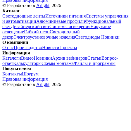
Правовая информация
© Разработано в
Arlight
, 2026
Каталог
Светодиодные ленты
Источники питания
Системы управления
и автоматизации
Алюминиевые профили
Функциональный
свет
Дизайнерский свет
Системы освещения
Наружное
освещение
Гибкий неон
Светодиодный
декор
Электроустановочные изделия
Светодиоды
Новинки
О компании
О нас
Производство
Новости
Проекты
Информация
Каталоги
Видео
Новинки
Архив вебинаров
Статьи
Вопрос-
ответ
Калькуляторы
Схемы монтажа
Файлы и программы
Покупателям
Контакты
Шоурум
Правовая информация
© Разработано в
Arlight
, 2026