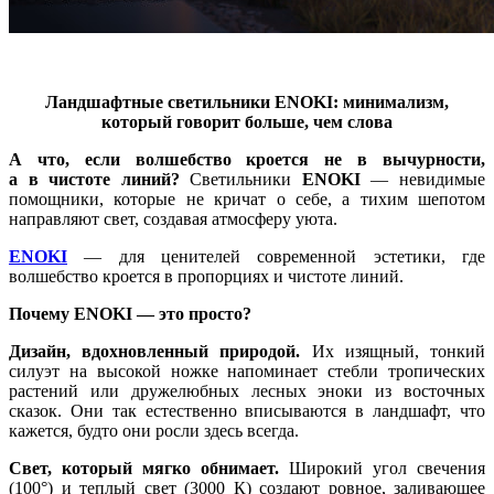
Ландшафтные светильники ENOKI: минимализм,
который говорит больше, чем слова
А что, если волшебство кроется не в вычурности,
а в чистоте линий?
Светильники
ENOKI
— невидимые
помощники, которые не кричат о себе, а тихим шепотом
направляют свет, создавая атмосферу уюта.
ENOKI
— для ценителей современной эстетики, где
волшебство кроется в пропорциях и чистоте линий.
Почему ENOKI — это просто?
Дизайн, вдохновленный природой.
Их изящный, тонкий
силуэт на высокой ножке напоминает стебли тропических
растений или дружелюбных лесных эноки из восточных
сказок. Они так естественно вписываются в ландшафт, что
кажется, будто они росли здесь всегда.
Свет, который мягко обнимает.
Широкий угол свечения
(100°) и теплый свет (3000 К) создают ровное, заливающее