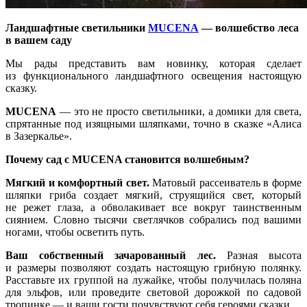
Ландшафтные светильники
MUCENA
— волшебство леса
в вашем саду
Мы рады представить вам новинку, которая сделает
из функционального ландшафтного освещения настоящую
сказку.
MUCENA
— это не просто светильники, а домики для света,
спрятанные под изящными шляпками, точно в сказке «Алиса
в Зазеркалье».
Почему сад с MUCENA становится волшебным?
Мягкий и комфортный свет.
Матовый рассеиватель в форме
шляпки гриба создает мягкий, струящийся свет, который
не режет глаза, а обволакивает все вокруг таинственным
сиянием. Словно тысячи светлячков собрались под вашими
ногами, чтобы осветить путь.
Ваш собственный зачарованный лес.
Разная высота
и размеры позволяют создать настоящую грибную полянку.
Расставьте их группой на лужайке, чтобы получилась поляна
для эльфов, или проведите световой дорожкой по садовой
тропинке — и ваши гости почувствуют себя героями сказки.