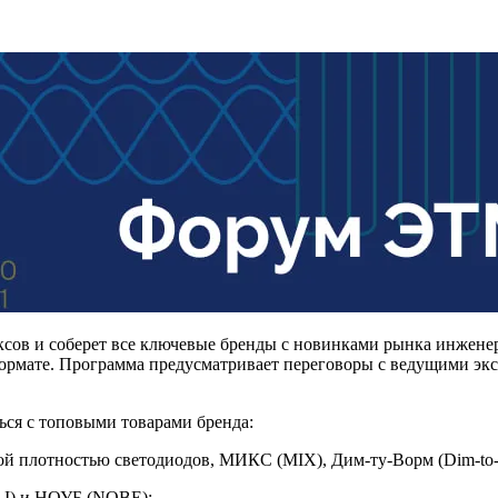
сов и соберет все ключевые бренды с новинками рынка инжене
рмате. Программа предусматривает переговоры с ведущими экс
ься с топовыми товарами бренда:
й плотностью светодиодов, МИКС (MIX), Дим-ту-Ворм (Dim-to-W
I) и НОУБ (NOBE);