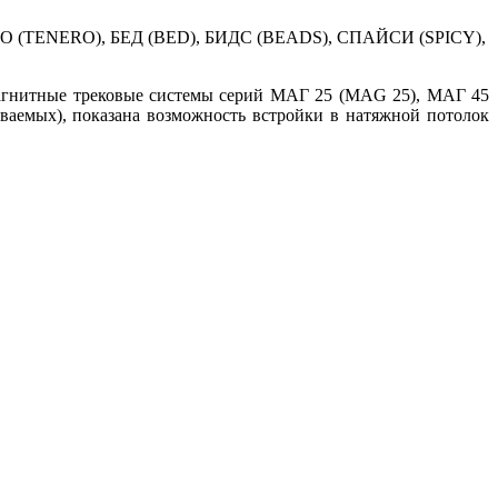
НЕРО (TENERO), БЕД (BED), БИДС (BEADS), СПАЙСИ (SPICY),
магнитные трековые системы серий МАГ 25 (МAG 25), МАГ 45
емых), показана возможность встройки в натяжной потолок